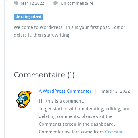
s
Mar 12,2022
Un commentaire
u
r
Uncategorized
H
Welcome to WordPress. This is your first post. Edit or
e
l
delete it, then start writing!
l
o
w
o
r
l
Commentaire
(1)
d!
|
A WordPress Commenter
mars 12, 2022
Hi, this is a comment.
To get started with moderating, editing, and
deleting comments, please visit the
Comments screen in the dashboard.
Commenter avatars come from
Gravatar
.